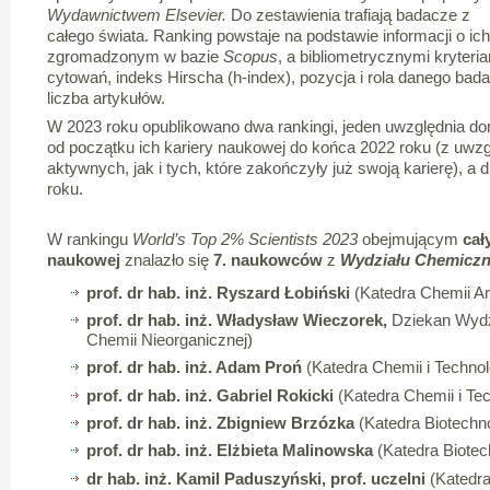
Wydawnictwem Elsevier.
Do zestawienia trafiają badacze z
całego świata. Ranking powstaje na podstawie informacji o 
zgromadzonym w bazie
Scopus
, a bibliometrycznymi kryteri
cytowań, indeks Hirscha (h-index), pozycja i rola danego badac
liczba artykułów.
W 2023 roku opublikowano dwa rankingi, jeden uwzględnia d
od początku ich kariery naukowej do końca 2022 roku (z uwz
aktywnych, jak i tych, które zakończyły już swoją karierę), a
roku.
W rankingu
World’s Top 2% Scientists 2023
obejmującym
cał
naukowej
znalazło się
7. naukowców
z
Wydziału Chemicz
prof. dr hab. inż. Ryszard Łobiński
(Katedra Chemii An
prof. dr hab. inż. Władysław Wieczorek,
Dziekan Wydz
Chemii Nieorganicznej)
prof. dr hab. inż. Adam Proń
(Katedra Chemii i Technol
prof. dr hab. inż. Gabriel Rokicki
(Katedra Chemii i Tec
prof. dr hab. inż. Zbigniew Brzózka
(Katedra Biotechn
prof. dr hab. inż. Elżbieta Malinowska
(Katedra Biotec
dr hab. inż. Kamil Paduszyński, prof. uczelni
(Katedra