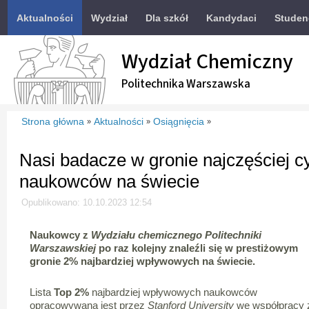
Aktualności
Wydział
Dla szkół
Kandydaci
Studen
Wydział Chemiczny
Politechnika Warszawska
Strona główna
Aktualności
Osiągnięcia
»
»
»
Nasi badacze w gronie najczęściej 
naukowców na świecie
Opublikowano: 10.10.2023 12:54
Naukowcy z
Wydziału chemicznego Politechniki
Warszawskiej
po raz kolejny znaleźli się w prestiżowym
gronie 2% najbardziej wpływowych na świecie.
Lista
Top 2%
najbardziej wpływowych naukowców
opracowywana jest przez
Stanford University
we współpracy 