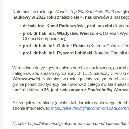
Natomiast w rankingu
World’s Top 2% Scientists 2023
uwzglę
naukowy w 2022 roku
znalazło się
4. naukowców
z naszeg
dr hab. inż. Kamil Paduszyński, prof. uczelni
(Katedra
prof. dr hab. inż. Władysław Wieczorek,
Dziekan Wydz
Chemii Nieorganicznej)
prof. dr hab. inż. Gabriel Rokicki
(Katedra Chemii i Tec
prof. dr hab. inż. Ryszard Łobiński
(Katedra Chemii Ana
W rankingu dotyczącym całego dorobku naukowego, pośród 
całego świata, zostało wyróżnionych 1.119 badaczy z Polski
Warszawskiej
. Natomiast w rankingu dotyczącym dorobku n
gronie ponad 210 tysięcy naukowców z całego świata znalazło
spośród których
36. jest związanych z
Politechniką Warsz
Szczegółowe rankingi (całokształt dorobku naukowego, dorobe
stronie internetowej:
https://elsevier.digitalcommonsdata.com/
(Źródło: https://elsevier.digitalcommonsdata.com/datasets/bt