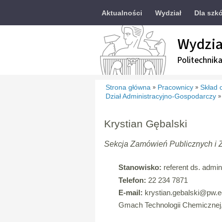
Aktualności
Wydział
Dla szkó
Wydzia
Politechnik
Strona główna
Pracownicy
Skład 
»
»
Dział Administracyjno-Gospodarczy
»
Krystian Gębalski
Sekcja Zamówień Publicznych i 
Stanowisko:
referent ds. admin
Telefon:
22 234 7871
E-mail:
krystian.gebalski
@pw.ed
Gmach Technologii Chemicznej,