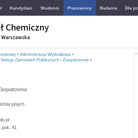
ł
Kandydaci
Studenci
Pracownicy
Badania
Dla p
ł Chemiczny
a Warszawska
osobowy
Administracja Wydziałowa
»
»
Sekcja Zamówień Publicznych i Zaopatrzenia
»
Zaopatrzenia
istracyjnych
u.pl
 pok. 41