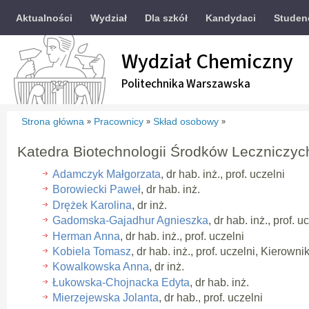
Aktualności
Wydział
Dla szkół
Kandydaci
Studen
Wydział Chemiczny
Politechnika Warszawska
Strona główna
Pracownicy
Skład osobowy
»
»
»
Katedra Biotechnologii Środków Leczniczy
Adamczyk Małgorzata
, dr hab. inż., prof. uczelni
Borowiecki Paweł
, dr hab. inż.
Drężek Karolina
, dr inż.
Gadomska-Gajadhur Agnieszka
, dr hab. inż., prof. u
Herman Anna
, dr hab. inż., prof. uczelni
Kobiela Tomasz
, dr hab. inż., prof. uczelni, Kierown
Kowalkowska Anna
, dr inż.
Łukowska-Chojnacka Edyta
, dr hab. inż.
Mierzejewska Jolanta
, dr hab., prof. uczelni