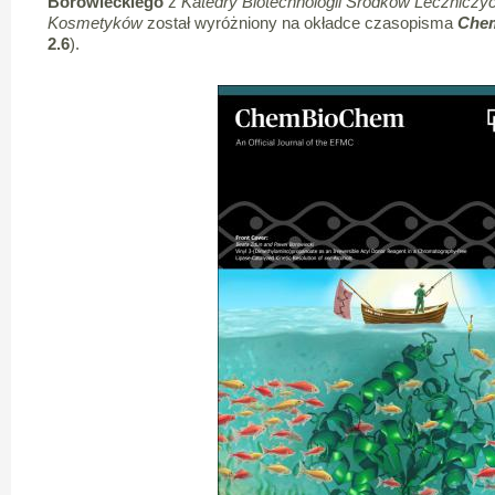
Borowieckiego
z
Katedry Biotechnologii Środków Leczniczyc
Kosmetyków
został wyróżniony na okładce czasopisma
Che
2.6
).