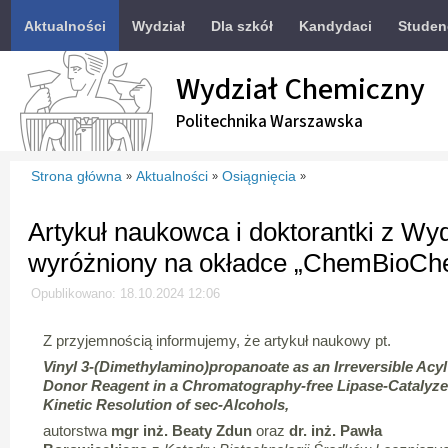
Aktualności
Wydział
Dla szkół
Kandydaci
Studen
Wydział Chemiczny
Politechnika Warszawska
Strona główna
Aktualności
Osiągnięcia
»
»
»
Artykuł naukowca i doktorantki z W
wyróżniony na okładce „ChemBioCh
Opublikowano: 18.10.2024 12:06
Z przyjemnością informujemy, że artykuł naukowy pt.
Vinyl 3-(Dimethylamino)propanoate as an Irreversible Acyl
Donor Reagent in a Chromatography-free Lipase-Catalyz
Kinetic Resolution of sec-Alcohols,
autorstwa
mgr inż. Beaty Zdun
oraz
dr. inż. Pawła