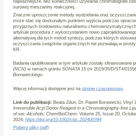
najważniejsze, bez konieczności używania chromatografii żel
surowej mieszaniny reakcyjnej.
Znaczne uproszczenie metody wydzielania oraz oczyszczan
może stać się doskonałym punktem wyjścia podczas opraco
przyjaznych środowisku naturalnemu chemoenzymatycznych
artykule procedura z wykorzystaniem nowo zaprojektowanego 
alternatywą dla tych metod syntezy, podczas których stosowa
oczyszczania związków organicznych nie pozwalają w prosty
KR.
Badania opublikowane w tym artykule zostały sfinansowane 
(NCN)
w ramach grantu
SONATA 15
(nr 2019/35/D/ST4/0155
Borowieckiego
.
Więcej informacji dostępne jest na
stronie czasopisma»
.
Link do publikacji:
Beata Zdun, Dr. Paweł Borowiecki;
Vinyl 
Irreversible Acyl Donor Reagent in a Chromatography-free Lip
of sec-Alcohols;
ChemBioChem: Volume 25, Issue 20, Octobe
2024;
https://doi.org/10.1002/cbic.202400394
Pobierz plik» (pdf)