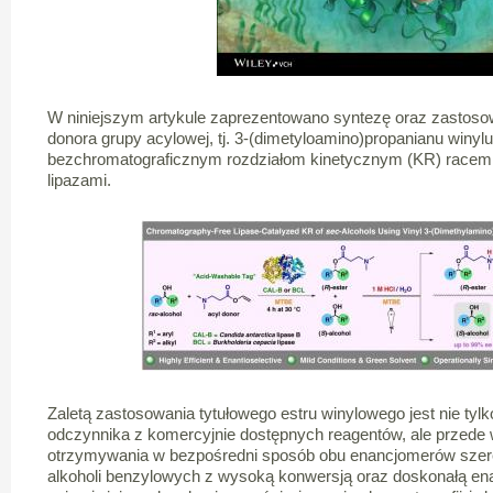
W niniejszym artykule zaprezentowano syntezę oraz zastos
donora grupy acylowej, tj. 3-(dimetyloamino)propanianu winy
bezchromatograficznym rozdziałom kinetycznym (KR) racemi
lipazami.
Zaletą zastosowania tytułowego estru winylowego jest nie tyl
odczynnika z komercyjnie dostępnych reagentów, ale przede
otrzymywania w bezpośredni sposób obu enancjomerów szere
alkoholi benzylowych z wysoką konwersją oraz doskonałą ena