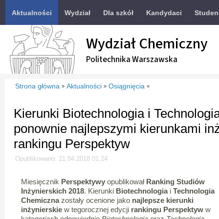
Aktualności
Wydział
Dla szkół
Kandydaci
Studen
Wydział Chemiczny
Politechnika Warszawska
Strona główna
Aktualności
Osiągnięcia
»
»
»
Kierunki Biotechnologia i Technolog
ponownie najlepszymi kierunkami in
rankingu Perspektyw
Opublikowano: 21.04.2018 01:24
Miesięcznik
Perspektywy
opublikował
Ranking Studiów
Inżynierskich 2018
. Kierunki
Biotechnologia
i
Technologia
Chemiczna
zostały ocenione jako
najlepsze kierunki
inżynierskie
w tegorocznej edycji
rankingu Perspektyw
w
kategoriach odpowiednio
Biotechnologia
oraz
Technologia