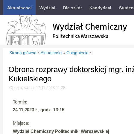
Aktualności
Wydział
Dla szkół
Kandydaci
Studen
Wydział Chemiczny
Politechnika Warszawska
Strona główna
Aktualności
Osiągnięcia
»
»
»
Obrona rozprawy doktorskiej mgr. in
Kukielskiego
Opublikowano: 17.11.2023 11:28
Termin:
24.11.2023 r., godz. 13:15
Miejsce:
Wydział Chemiczny Politechniki Warszawskiej