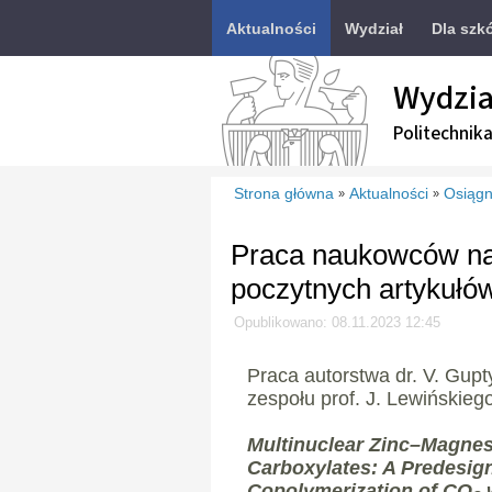
Aktualności
Wydział
Dla szk
Wydzia
Politechnik
Strona główna
Aktualności
Osiągn
»
»
Praca naukowców na
poczytnych artykułó
Opublikowano: 08.11.2023 12:45
Praca autorstwa dr. V. Gupty 
zespołu prof. J. Lewińskiego
Multinuclear Zinc–Magne
Carboxylates: A Predesig
Copolymerization of CO
w