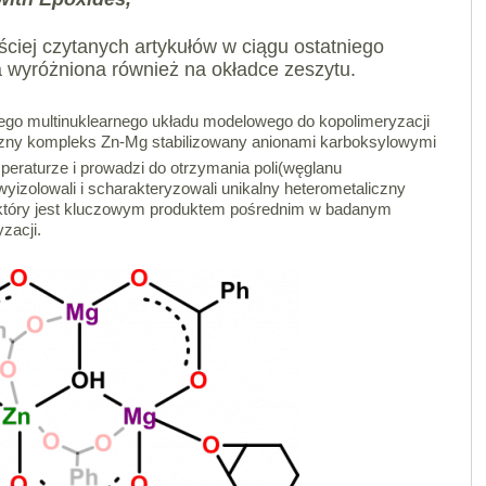
ęściej czytanych artykułów w ciągu ostatniego
a wyróżniona również na okładce zeszytu.
ego multinuklearnego układu modelowego do kopolimeryzacji
czny kompleks Zn-Mg stabilizowany anionami karboksylowymi
eraturze i prowadzi do otrzymania poli(węglanu
yizolowali i scharakteryzowali unikalny heterometaliczny
 który jest kluczowym produktem pośrednim w badanym
zacji.