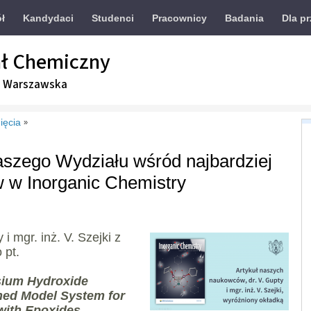
ół
Kandydaci
Studenci
Pracownicy
Badania
Dla p
ł Chemiczny
a Warszawska
ięcia
»
szego Wydziału wśród najbardziej
w w Inorganic Chemistry
i mgr. inż. V. Szejki z
 pt.
sium Hydroxide
ned Model System for
ith Epoxides,