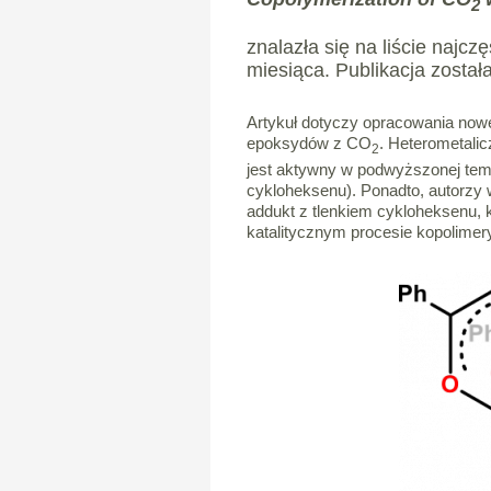
2
znalazła się na liście najcz
miesiąca. Publikacja został
Artykuł dotyczy opracowania now
epoksydów z CO
. Heterometali
2
jest aktywny w podwyższonej temp
cykloheksenu). Ponadto, autorzy w
addukt z tlenkiem cykloheksenu,
katalitycznym procesie kopolimery