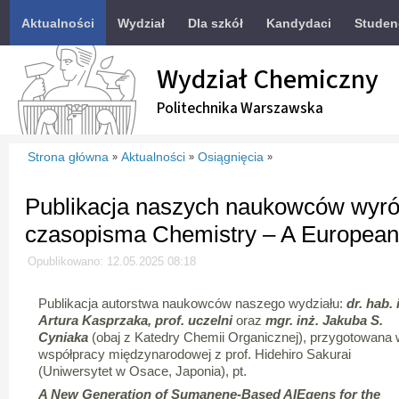
Aktualności
Wydział
Dla szkół
Kandydaci
Studen
Wydział Chemiczny
Politechnika Warszawska
Strona główna
Aktualności
Osiągnięcia
»
»
»
Publikacja naszych naukowców wyró
czasopisma Chemistry – A European
Opublikowano: 12.05.2025 08:18
Publikacja autorstwa naukowców naszego wydziału:
dr. hab. 
Artura Kasprzaka, prof. uczelni
oraz
mgr. inż. Jakuba S.
Cyniaka
(obaj z Katedry Chemii Organicznej), przygotowana
współpracy międzynarodowej z prof. Hidehiro Sakurai
(Uniwersytet w Osace, Japonia), pt.
A New Generation of Sumanene-Based AIEgens for the