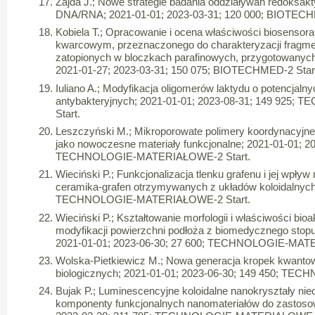
Zajda J.; Nowe strategie badania oddziaływań redoksa
DNA/RNA; 2021-01-01; 2023-03-31; 120 000; BIOTECH
Kobiela T.; Opracowanie i ocena właściwości biosensora
kwarcowym, przeznaczonego do charakteryzacji fragme
zatopionych w bloczkach parafinowych, przygotowanych 
2021-01-27; 2023-03-31; 150 075; BIOTECHMED-2 Star
Iuliano A.; Modyfikacja oligomerów laktydu o potencjaln
antybakteryjnych; 2021-01-01; 2023-08-31; 149 92
Start.
Leszczyński M.; Mikroporowate polimery koordynacyjn
jako nowoczesne materiały funkcjonalne; 2021-01-01; 2
TECHNOLOGIE-MATERIAŁOWE-2 Start.
Wieciński P.; Funkcjonalizacja tlenku grafenu i jej wpł
ceramika-grafen otrzymywanych z układów koloidalnych
TECHNOLOGIE-MATERIAŁOWE-2 Start.
Wieciński P.; Kształtowanie morfologii i właściwości bi
modyfikacji powierzchni podłoża z biomedycznego stopu
2021-01-01; 2023-06-30; 27 600; TECHNOLOGIE-MAT
Wolska-Pietkiewicz M.; Nowa generacja kropek kwantowyc
biologicznych; 2021-01-01; 2023-06-30; 149 450; T
Bujak P.; Luminescencyjne koloidalne nanokryształy ni
komponenty funkcjonalnych nanomateriałów do zastosow