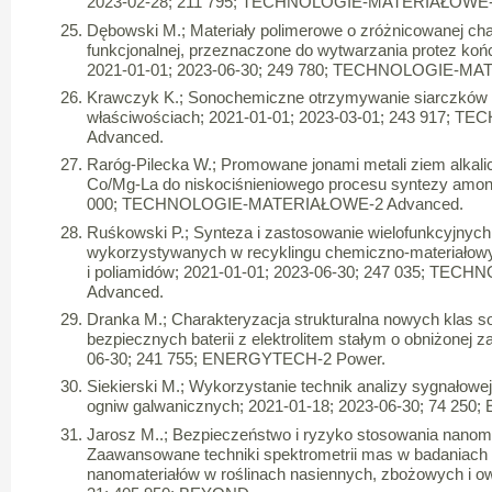
2023-02-28; 211 795; TECHNOLOGIE-MATERIAŁOWE-
Dębowski M.; Materiały polimerowe o zróżnicowanej cha
funkcjonalnej, przeznaczone do wytwarzania protez ko
2021-01-01; 2023-06-30; 249 780; TECHNOLOGIE-M
Krawczyk K.; Sonochemiczne otrzymywanie siarczków 
właściwościach; 2021-01-01; 2023-03-01; 243 917
Advanced.
Raróg-Pilecka W.; Promowane jonami metali ziem alkalic
Co/Mg-La do niskociśnieniowego procesu syntezy amoni
000; TECHNOLOGIE-MATERIAŁOWE-2 Advanced.
Ruśkowski P.; Synteza i zastosowanie wielofunkcyjnyc
wykorzystywanych w recyklingu chemiczno-materiałowy
i poliamidów; 2021-01-01; 2023-06-30; 247 035; T
Advanced.
Dranka M.; Charakteryzacja strukturalna nowych klas s
bezpiecznych baterii z elektrolitem stałym o obniżonej z
06-30; 241 755; ENERGYTECH-2 Power.
Siekierski M.; Wykorzystanie technik analizy sygnałowe
ogniw galwanicznych; 2021-01-18; 2023-06-30; 74 25
Jarosz M..; Bezpieczeństwo i ryzyko stosowania nanomat
Zaawansowane techniki spektrometrii mas w badaniac
nanomateriałów w roślinach nasiennych, zbożowych i o