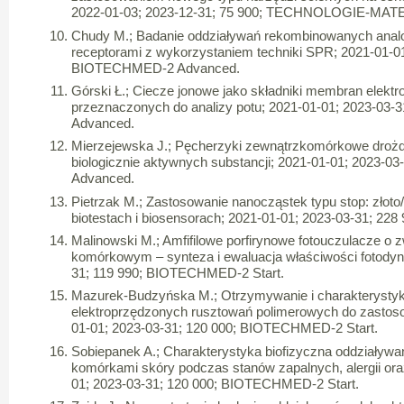
2022-01-03; 2023-12-31; 75 900; TECHNOLOGIE-MA
Chudy M.; Badanie oddziaływań rekombinowanych analo
receptorami z wykorzystaniem techniki SPR; 2021-01-01
BIOTECHMED-2 Advanced.
Górski Ł.; Ciecze jonowe jako składniki membran elektr
przeznaczonych do analizy potu; 2021-01-01; 2023-0
Advanced.
Mierzejewska J.; Pęcherzyki zewnątrzkomórkowe drożdż
biologicznie aktywnych substancji; 2021-01-01; 2023-
Advanced.
Pietrzak M.; Zastosowanie nanocząstek typu stop: złoto/
biotestach i biosensorach; 2021-01-01; 2023-03-31; 
Malinowski M.; Amfifilowe porfirynowe fotouczulacze 
komórkowym – synteza i ewaluacja właściwości fotody
31; 119 990; BIOTECHMED-2 Start.
Mazurek-Budzyńska M.; Otrzymywanie i charakterysty
elektroprzędzonych rusztowań polimerowych do zastosow
01-01; 2023-03-31; 120 000; BIOTECHMED-2 Start.
Sobiepanek A.; Charakterystyka biofizyczna oddziaływa
komórkami skóry podczas stanów zapalnych, alergii ora
01; 2023-03-31; 120 000; BIOTECHMED-2 Start.