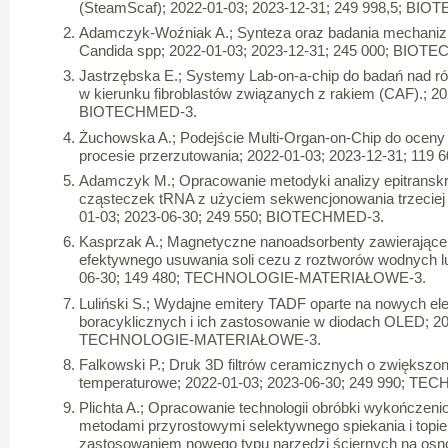
(SteamScaf); 2022-01-03; 2023-12-31; 249 998,5; BI
Adamczyk-Woźniak A.; Synteza oraz badania mechanizm
Candida spp; 2022-01-03; 2023-12-31; 245 000; BIOT
Jastrzębska E.; Systemy Lab-on-a-chip do badań nad 
w kierunku fibroblastów związanych z rakiem (CAF).; 20
BIOTECHMED-3.
Żuchowska A.; Podejście Multi-Organ-on-Chip do ocen
procesie przerzutowania; 2022-01-03; 2023-12-31; 11
Adamczyk M.; Opracowanie metodyki analizy epitransk
cząsteczek tRNA z użyciem sekwencjonowania trzeciej 
01-03; 2023-06-30; 249 550; BIOTECHMED-3.
Kasprzak A.; Magnetyczne nanoadsorbenty zawierające
efektywnego usuwania soli cezu z roztworów wodnych l
06-30; 149 480; TECHNOLOGIE-MATERIAŁOWE-3.
Luliński S.; Wydajne emitery TADF oparte na nowych e
boracyklicznych i ich zastosowanie w diodach OLED; 20
TECHNOLOGIE-MATERIAŁOWE-3.
Falkowski P.; Druk 3D filtrów ceramicznych o zwiększon
temperaturowe; 2022-01-03; 2023-06-30; 249 990;
Plichta A.; Opracowanie technologii obróbki wykończe
metodami przyrostowymi selektywnego spiekania i topi
zastosowaniem nowego typu narzędzi ściernych na osno