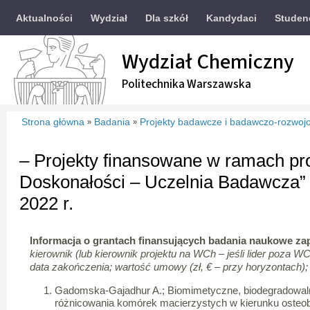
Aktualności
Wydział
Dla szkół
Kandydaci
Studen
Wydział Chemiczny
Politechnika Warszawska
Strona główna
Badania
Projekty badawcze i badawczo-rozwoj
»
»
– Projekty finansowane w ramach pro
Doskonałości – Uczelnia Badawcza”
2022 r.
Informacja o grantach finansujących badania naukowe za
kierownik (lub kierownik projektu na WCh – jeśli lider poza WC
data zakończenia; wartość umowy (zł, € – przy horyzontach);
Gadomska-Gajadhur A.; Biomimetyczne, biodegradowa
różnicowania komórek macierzystych w kierunku osteob