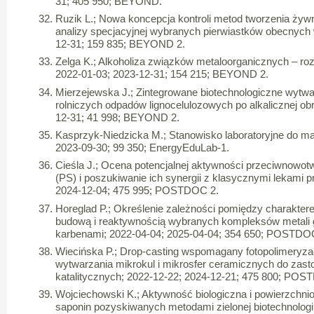
31; 405 950; BEYOND.
Ruzik L.; Nowa koncepcja kontroli metod tworzenia żyw
analizy specjacyjnej wybranych pierwiastków obecnych 
12-31; 159 835; BEYOND 2.
Zelga K.; Alkoholiza związków metaloorganicznych – ro
2022-01-03; 2023-12-31; 154 215; BEYOND 2.
Mierzejewska J.; Zintegrowane biotechnologiczne wytwarz
rolniczych odpadów lignocelulozowych po alkalicznej ob
12-31; 41 998; BEYOND 2.
Kasprzyk-Niedzicka M.; Stanowisko laboratoryjne do ma
2023-09-30; 99 350; EnergyEduLab-1.
Cieśla J.; Ocena potencjalnej aktywności przeciwnowot
(PS) i poszukiwanie ich synergii z klasycznymi lekami
2024-12-04; 475 995; POSTDOC 2.
Horeglad P.; Określenie zależności pomiędzy charakt
budową i reaktywnością wybranych kompleksów metali 
karbenami; 2022-04-04; 2025-04-04; 354 650; POSTDO
Wiecińska P.; Drop-casting wspomagany fotopolimeryza
wytwarzania mikrokul i mikrosfer ceramicznych do zas
katalitycznych; 2022-12-22; 2024-12-21; 475 800; POS
Wojciechowski K.; Aktywność biologiczna i powierzchni
saponin pozyskiwanych metodami zielonej biotechnologii