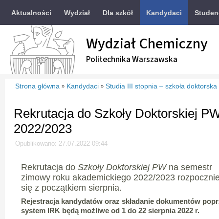
Aktualności
Wydział
Dla szkół
Kandydaci
Studen
Wydział Chemiczny
Politechnika Warszawska
Strona główna
Kandydaci
Studia III stopnia – szkoła doktorska
»
»
Rekrutacja do Szkoły Doktorskiej P
2022/2023
Opublikowano: 27.07.2022 09:44
Rekrutacja do
Szkoły Doktorskiej PW
na semestr
zimowy roku akademickiego 2022/2023 rozpoczni
się z początkiem sierpnia.
Rejestracja kandydatów oraz składanie dokumentów popr
system IRK będą możliwe od
1 do 22 sierpnia 2022 r
.