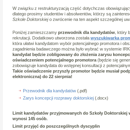
W związku z restrukturyzacją część dotychczas obowiązujący
dlatego prosimy studentów i absolwentów, którzy są zaintere
Szkole Doktorskiej
o zwrócenie na ten aspekt szczególnej uw
Poniżej zamieszczamy
przewodnik dla kandydatów
, który
rekrutacji. Dodatkowo utworzona została
wyszukiwarka prom
która ułatwi kandydatom wybór potencjalnego promotora i ob
zagadnienia badawczego można było wybrać w systemie IRK na
kandydat będzie zobligowany do złożenia zarysu koncepc
oświadczeniem potencjalnego promotora
(będzie się gene
zobowiązuje kandydata do wstępnej konsultacji z potencjaln
Takie oświadczenie przyszły promotor będzie musiał pod
elektroniczna) do 22 sierpnia!
Przewodnik dla kandydatów
(.pdf)
Zarys koncepcji rozprawy doktorskiej
(.docx)
Limit kandydatów przyjmowanych do Szkoły Doktorskiej 
wynosi 145 osób.
Limit przyjęć do poszczególnych dyscyplin