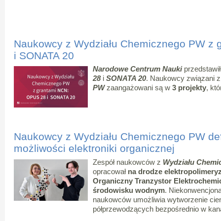
Naukowcy z Wydziału Chemicznego PW z 
i SONATA 20
Narodowe Centrum Nauki
przedstawi
28
i
SONATA 20
. Naukowcy związani 
PW
zaangażowani są w
3 projekty
, kt
Naukowcy z Wydziału Chemicznego PW def
możliwości elektroniki organicznej
Zespół naukowców z
Wydziału Chemic
opracował
na drodze elektropolimery
Organiczny Tranzystor Elektrochemi
środowisku wodnym
. Niekonwencjona
naukowców umożliwia wytworzenie cien
półprzewodzących bezpośrednio w kana