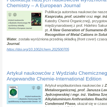
Chemistry – A European Journal
Publikacja autorstwa naukowców nasze
Kasprzaka, prof. uczelni
oraz
mgr. in
Katedry Chemii Organicznej), przygot
międzynarodowej z prof. Hidehiro Sakur
pt.
A New Generation of Sumanene-Bas
Recognition of Metal Cations in Solu
Water
,
została wyróżniona przednią okładką (
front cover
) czas
Journal
.
https://doi.org/10.1002/chem.202500705
Artykuł naukowców z Wydziału Chemiczne
Angewandte Chemie-International Edition
Artykuł współautorstwa naukowców z
Z
Metaloorganicznej
,
prof. Janusza Lewi
Jędrzejewskiej i mgr. inż. Vadima Sze
Alkylaluminium Anthranilates Reachi
Condensed Phase,
ukazał się w czas