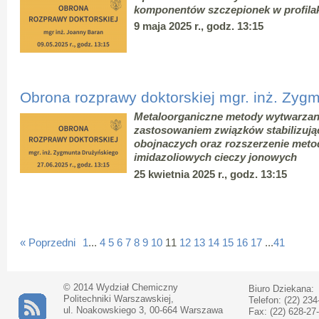
komponentów szczepionek w profilak
9 maja 2025 r., godz. 13:15
Obrona rozprawy doktorskiej mgr. inż. Zyg
Metaloorganiczne metody wytwarzani
zastosowaniem związków stabilizują
obojnaczych oraz rozszerzenie met
imidazoliowych cieczy jonowych
25 kwietnia 2025 r., godz. 13:15
« Poprzedni
1
...
4
5
6
7
8
9
10
11
12
13
14
15
16
17
...
41
© 2014 Wydział Chemiczny
Biuro Dziekana:
Politechniki Warszawskiej,
Telefon: (22) 234
ul. Noakowskiego 3, 00-664 Warszawa
Fax: (22) 628-27