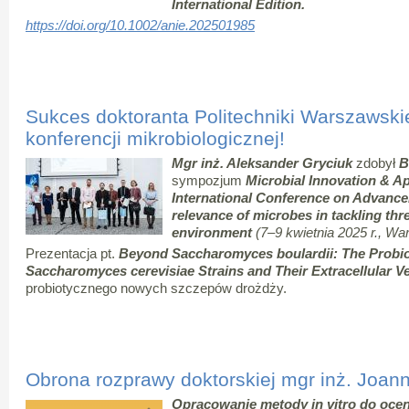
International Edition.
https://doi.org/10.1002/anie.202501985
Sukces doktoranta Politechniki Warszawsk
konferencji mikrobiologicznej!
Mgr inż. Aleksander Gryciuk
zdobył
B
sympozjum
Microbial Innovation & Ap
International Conference on Advance
relevance of microbes in tackling thr
environment
(7–9 kwietnia 2025 r., W
Prezentacja pt.
Beyond Saccharomyces boulardii: The Probiot
Saccharomyces cerevisiae
Strains and Their Extracellular Ve
probiotycznego nowych szczepów drożdży.
Obrona rozprawy doktorskiej mgr inż. Joan
Opracowanie metody in vitro do oc