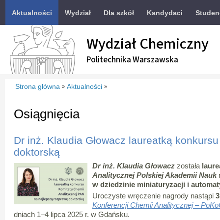
Aktualności
Wydział
Dla szkół
Kandydaci
Studen
Wydział Chemiczny
Politechnika Warszawska
Strona główna
Aktualności
»
»
Osiągnięcia
Dr inż. Klaudia Głowacz laureatką konkursu
doktorską
Dr inż. Klaudia Głowacz
została
laure
Analitycznej Polskiej Akademii Nauk
w dziedzinie miniaturyzacji i automa
Uroczyste wręczenie nagrody nastąpi
3
Konferencji Chemii Analitycznej – Po
dniach 1–4 lipca 2025 r. w Gdańsku.