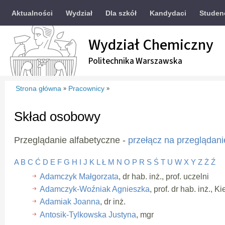
Aktualności
Wydział
Dla szkół
Kandydaci
Studen
Wydział Chemiczny
Politechnika Warszawska
Strona główna
Pracownicy
»
»
Skład osobowy
Przeglądanie alfabetyczne -
przełącz na przeglądani
A
B
C
Ć
D
E
F
G
H
I
J
K
L
Ł
M
N
O
P
R
S
Ś
T
U
W
X
Y
Z
Ż
Ź
Adamczyk Małgorzata
, dr hab. inż., prof. uczelni
Adamczyk-Woźniak Agnieszka
, prof. dr hab. inż., 
Adamiak Joanna
, dr inż.
Antosik-Tylkowska Justyna
, mgr