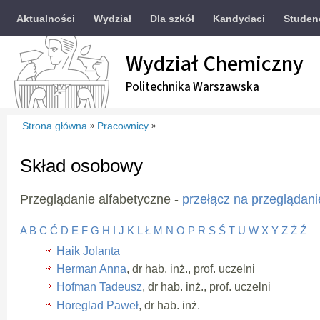
Aktualności
Wydział
Dla szkół
Kandydaci
Studen
Wydział Chemiczny
Politechnika Warszawska
Strona główna
Pracownicy
»
»
Skład osobowy
Przeglądanie alfabetyczne -
przełącz na przeglądani
A
B
C
Ć
D
E
F
G
H
I
J
K
L
Ł
M
N
O
P
R
S
Ś
T
U
W
X
Y
Z
Ż
Ź
Haik Jolanta
Herman Anna
, dr hab. inż., prof. uczelni
Hofman Tadeusz
, dr hab. inż., prof. uczelni
Horeglad Paweł
, dr hab. inż.