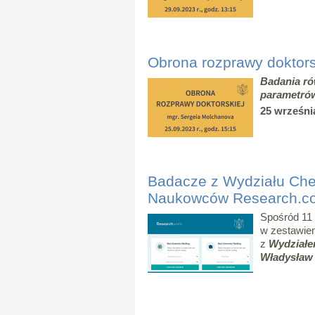
Obrona rozprawy doktors
Badania ró
parametró
25 września
Badacze z Wydziału Ch
Naukowców Research.c
Spośród 1
w zestawie
z
Wydział
Władysław 