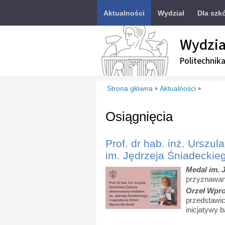
Aktualności
Wydział
Dla szk
Wydzia
Politechnik
Strona główna
Aktualności
»
»
Osiągnięcia
Prof. dr hab. inż. Urs
im. Jędrzeja Śniadeckie
Medal im. 
przyznawa
Orzeł Wpro
przedstawici
inicjatywy 