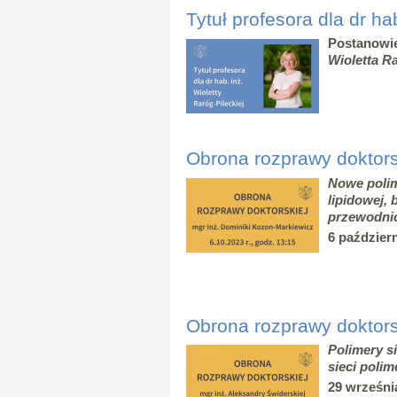
Tytuł profesora dla dr ha
Postanowi
Wioletta R
Obrona rozprawy doktors
Nowe polim
lipidowej,
przewodni
6 październ
Obrona rozprawy doktorsk
Polimery si
sieci poli
29 września