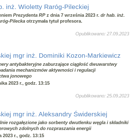
b. inż. Wioletty Raróg-Pileckiej
eniem
Prezydenta RP
z dnia 7 września 2023 r.
dr hab. inż.
aróg-Pilecka
otrzymała tytuł profesora.
Opublikowano: 27.09.2023
kiej mgr inż. Dominiki Kozon-Markiewicz
ery antybakteryjne zaburzające ciągłość dwuwarstwy
 badania mechanizmów aktywności i regulacji
ctwa jonowego
ika 2023 r., godz. 13:15
Opublikowano: 25.09.2023
iej mgr inż. Aleksandry Świderskiej
lnie rozgałęzione jako sorbenty dwutlenku węgla i składniki
merowych zdolnych do rozpraszania energii
 2023 r., godz. 13:15