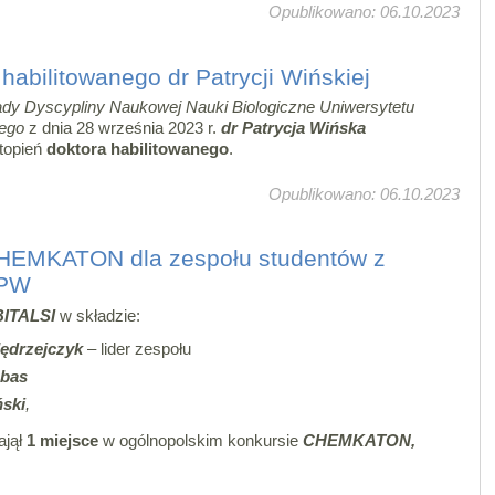
Opublikowano: 06.10.2023
habilitowanego dr Patrycji Wińskiej
dy Dyscypliny Naukowej Nauki Biologiczne Uniwersytetu
ego
z dnia 28 września 2023 r.
dr Patrycja Wińska
topień
doktora habilitowanego
.
Opublikowano: 06.10.2023
CHEMKATON dla zespołu studentów z
 PW
ITALSI
w składzie:
ędrzejczyk
– lider zespołu
bas
ński
,
ajął
1 miejsce
w ogólnopolskim konkursie
CHEMKATON,