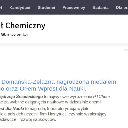
ół
Kandydaci
Studenci
Pracownicy
Badania
Dla p
ł Chemiczny
a Warszawska
zula Domańska-Żelazna nagrodzona medalem
go oraz Orłem Wprost dla Nauki.
Jędrzeja Śniadeckiego
to najwyższe wyróżnienie
PTChem
ne
z
a wybitne osiągnięcia naukowe w dziedzinie chemii.
st dla Nauki
to nagroda, którą otrzymują wybitni
ele polskich uczelni, firm i instytucji, czynnie wspierający
badawcze i rozwój naukowców.