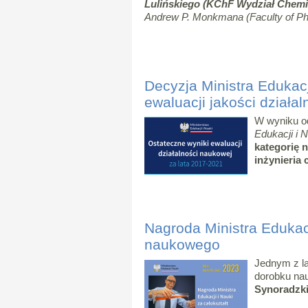
Lulińskiego (KChF Wydział Chemi
Andrew P. Monkmana (Faculty of Phy
Decyzja Ministra Edukac
ewaluacji jakości działa
W wyniku o
Edukacji i N
kategorię 
inżynieria
Nagroda Ministra Edukacj
naukowego
Jednym z la
dorobku na
Synoradzk