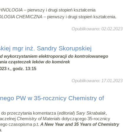
CHNOLOGIA
– pierwszy i drugi stopień kształcenia
LOGIA CHEMICZNA
– pierwszy i drugi stopień kształcenia.
Opublikowano: 02.02.2023
kiej mgr inż. Sandry Skorupskiej
d wykorzystaniem elektroporacji do kontrolowanego
nia cząsteczek leków do komórek
023 r., godz. 13:15
Opublikowano: 17.01.2023
nego PW w 35-rocznicy Chemistry of
do przeczytania komentarza (
editorial
)
Sary Skrabalak
,
naczelnej
Chemistry of Materials
dotyczącego 35-rocznicy
tego czasopisma p.t.
A New Year and 35 Years of Chemistry
s
.