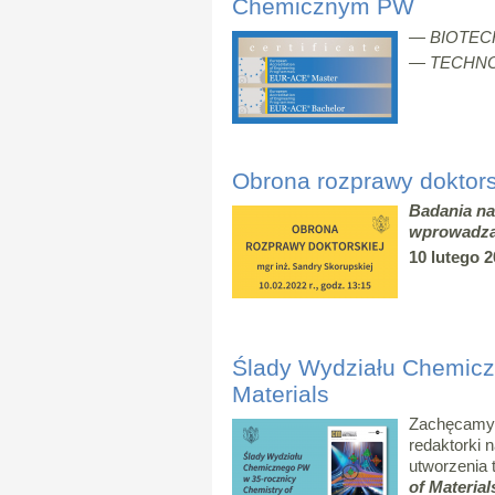
Chemicznym PW
— BIOTE
— TECHNO
Obrona rozprawy doktors
Badania na
wprowadza
10 lutego 2
Ślady Wydziału Chemicz
Materials
Zachęcamy 
redaktorki 
utworzenia 
of Material