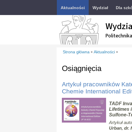
Aktualności
Wydział
Dla szk
Wydzia
Politechnik
Strona główna
Aktualności
»
»
Osiągnięcia
Artykuł pracowników Ka
Chemie International Edi
TADF Invar
Lifetimes 
Sulfone-T
Artykuł aut
Urban, dr. 