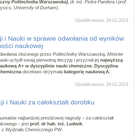
czny Politechnika Warszawska)
,
dr. inż. Piotra Pandera i prof.
sics, University of Durham).
Opublikowano: 24.02.2023
ji i Nauki w sprawie odwołania od wyników
lności naukowej
dwołania złożonego przez
Politechnikę Warszawską,
Minister
auki uchylił
swoją pierwotną decyzję i przyznał jej
najwyższą
naukową A+ w dyscyplinie nauki chemiczne
.
D
yscyplina
 chemiczna
docelowo otrzymała
kategorię naukową A.
Opublikowano: 24.02.2023
i i Nauki za całokształt dorobku
ureatów najbardziej prestiżowej nagrody – za całokształt
ukowego – jest
prof. dr hab. inż. Ludwik
i
z
Wydziału Chemicznego PW
.