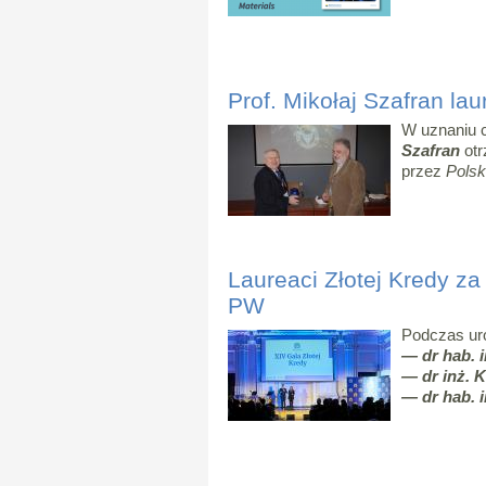
Prof. Mikołaj Szafran la
W uznaniu 
Szafran
ot
przez
Pols
Laureaci Złotej Kredy z
PW
Podczas uro
— dr hab. 
— dr inż. 
—
dr hab. 