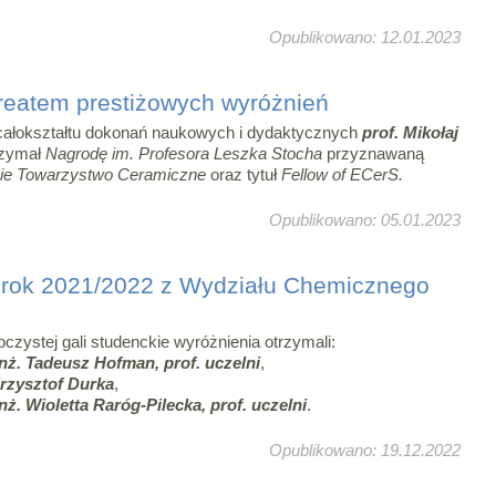
Opublikowano: 12.01.2023
ureatem prestiżowych wyróżnień
całokształtu dokonań naukowych i dydaktycznych
prof. Mikołaj
rzymał
Nagrodę im. Profesora Leszka Stocha
przyznawaną
kie Towarzystwo Ceramiczne
oraz tytuł
Fellow of ECerS.
Opublikowano: 05.01.2023
a rok 2021/2022 z Wydziału Chemicznego
czystej gali studenckie wyróżnienia otrzymali:
inż. Tadeusz Hofman, prof. uczelni
,
Krzysztof Durka
,
inż. Wioletta Raróg-Pilecka, prof. uczelni
.
Opublikowano: 19.12.2022