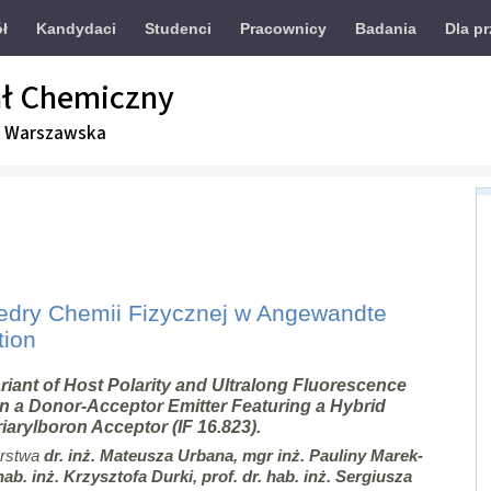
ół
Kandydaci
Studenci
Pracownicy
Badania
Dla p
ł Chemiczny
a Warszawska
tedry Chemii Fizycznej w Angewandte
tion
iant of Host Polarity and Ultralong Fluorescence
in a Donor-Acceptor Emitter Featuring a Hybrid
riarylboron Acceptor
(IF 16.823).
orstwa
dr. inż. Mateusza Urbana, mgr inż. Pauliny Marek-
hab. inż. Krzysztofa Durki, prof. dr. hab. inż. Sergiusza