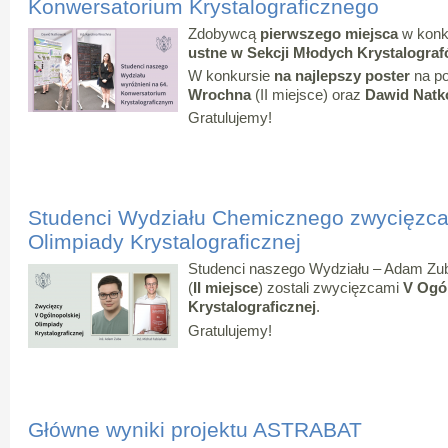
Konwersatorium Krystalograficznego
Zdobywcą
pierwszego miejsca
w konk
ustne w Sekcji Młodych Krystalogra
W konkursie
na najlepszy poster
na po
Wrochna
(II miejsce) oraz
Dawid Nat
Gratulujemy!
Studenci Wydziału Chemicznego zwycięzca
Olimpiady Krystalograficznej
Studenci naszego Wydziału – Adam Zub
(
II miejsce
) zostali zwycięzcami
V Ogól
Krystalograficznej
.
Gratulujemy!
Główne wyniki projektu ASTRABAT