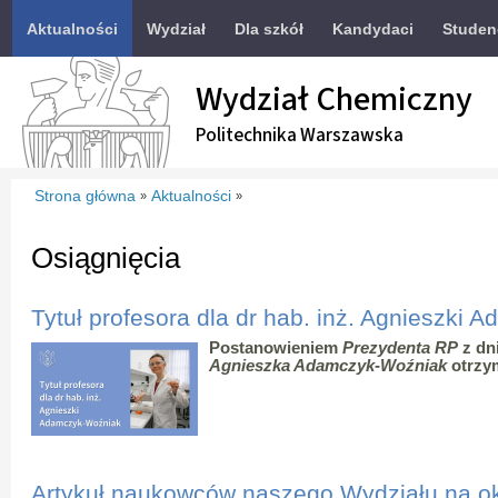
Aktualności
Wydział
Dla szkół
Kandydaci
Studen
Wydział Chemiczny
Politechnika Warszawska
Strona główna
Aktualności
»
»
Osiągnięcia
Tytuł profesora dla dr hab. inż. Agnieszki
Postanowieniem
Prezydenta RP
z dni
Agnieszka Adamczyk-Woźniak
otrzym
Artykuł naukowców naszego Wydziału na o