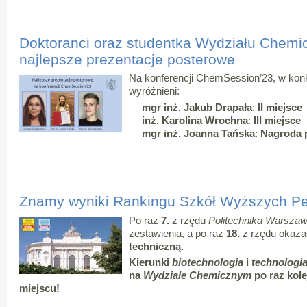
Doktoranci oraz studentka Wydziału Chemi
najlepsze prezentacje posterowe
Na konferencji ChemSession’23, w konku
wyróżnieni:
—
mgr inż. Jakub Drapała
:
II miejsce
—
inż. Karolina Wrochna
:
III miejsce
—
mgr inż. Joanna Tańska
:
Nagroda 
Znamy wyniki Rankingu Szkół Wyższych P
Po raz
7.
z rzędu
Politechnika Warsza
zestawienia, a po raz
18.
z rzędu okazał
techniczną.
Kierunki
biotechnologia
i
technologi
na
Wydziale Chemicznym
po raz kole
miejscu!