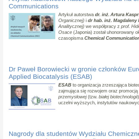
Communications
Artykuł autorstwa
dr. inż. Artura Kasp
Organicznej)
i
dr hab. inż. Magdaleny
Analitycznej)
we współpracy z
prof. Hi
Osace
(Japonia) został uhonorowany ok
czasopisma
Chemical Communicatio
Dr Paweł Borowiecki w gronie członków Eur
Applied Biocatalysis (ESAB)
ESAB
to organizacja zrzeszająca biote
zajmująca się rozwojem oraz promocją
przemysłowej
(tzw.
białej biotechnologii
uczelni wyższych, instytutów naukowyc
Nagrody dla studentów Wydziału Chemicz