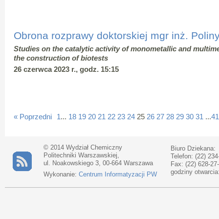
Obrona rozprawy doktorskiej mgr inż. Polin
Studies on the catalytic activity of monometallic and multim
the construction of biotests
26 czerwca 2023 r., godz. 15:15
« Poprzedni
1
...
18
19
20
21
22
23
24
25
26
27
28
29
30
31
...
41
© 2014 Wydział Chemiczny
Biuro Dziekana:
Politechniki Warszawskiej,
Telefon: (22) 234
ul. Noakowskiego 3, 00-664 Warszawa
Fax: (22) 628-27
godziny otwarcia
Wykonanie:
Centrum Informatyzacji PW