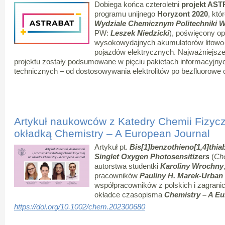
Dobiega końca czteroletni
projekt AS
programu unijnego
Horyzont 2020
, kt
Wydziale Chemicznym Politechniki W
PW:
Leszek Niedzicki
), poświęcony o
wysokowydajnych akumulatorów litowo-jo
pojazdów elektrycznych. Najważniejsze
projektu zostały podsumowane w pięciu pakietach informacyjn
technicznych – od dostosowywania elektrolitów po bezfluorowe ci
Artykuł naukowców z Katedry Chemii Fizyc
okładką Chemistry – A European Journal
Artykuł pt.
Bis[1]benzothieno[1,4]thia
Singlet Oxygen Photosensitizers
(
Che
autorstwa studentki
Karoliny Wrochny
pracowników
Pauliny H. Marek-Urban
współpracowników z polskich i zagranic
okładce czasopisma
Chemistry – A Eu
https://doi.org/10.1002/chem.202300680